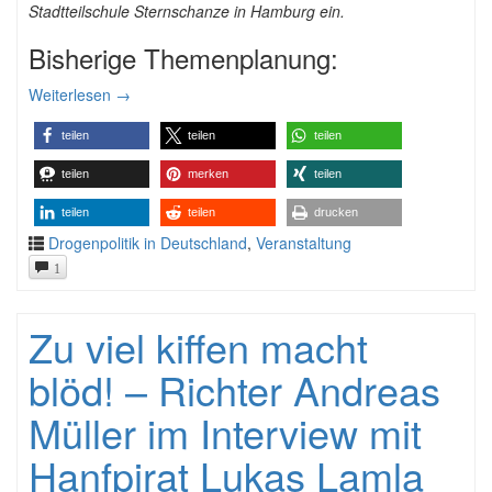
Stadtteilschule Sternschanze in Hamburg ein.
Bisherige Themenplanung:
Weiterlesen
→
teilen
teilen
teilen
teilen
merken
teilen
teilen
teilen
drucken
Drogenpolitik in Deutschland
,
Veranstaltung
1
Zu viel kiffen macht
blöd! – Richter Andreas
Müller im Interview mit
Hanfpirat Lukas Lamla