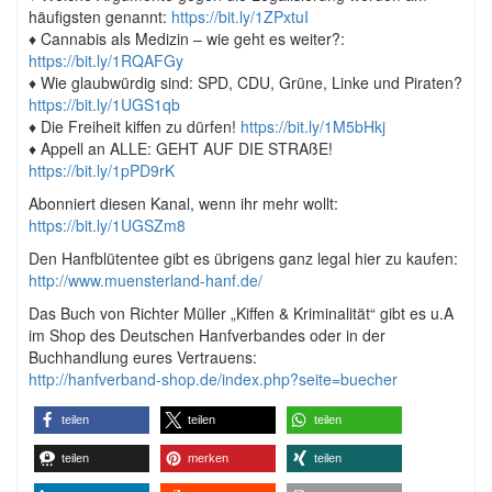
häufigsten genannt:
https://bit.ly/1ZPxtuI
♦ Cannabis als Medizin – wie geht es weiter?:
https://bit.ly/1RQAFGy
♦ Wie glaubwürdig sind: SPD, CDU, Grüne, Linke und Piraten?
https://bit.ly/1UGS1qb
♦ Die Freiheit kiffen zu dürfen!
https://bit.ly/1M5bHkj
♦ Appell an ALLE: GEHT AUF DIE STRAßE!
https://bit.ly/1pPD9rK
Abonniert diesen Kanal, wenn ihr mehr wollt:
https://bit.ly/1UGSZm8
Den Hanfblütentee gibt es übrigens ganz legal hier zu kaufen:
http://www.muensterland-hanf.de/
Das Buch von Richter Müller „Kiffen & Kriminalität“ gibt es u.A
im Shop des Deutschen Hanfverbandes oder in der
Buchhandlung eures Vertrauens:
http://hanfverband-shop.de/index.php?seite=buecher
teilen
teilen
teilen
teilen
merken
teilen