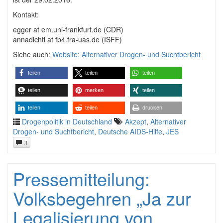
Kontakt:
egger at em.uni-frankfurt.de (CDR)
annadichtl at fb4.fra-uas.de (ISFF)
Siehe auch:
Website: Alternativer Drogen- und Suchtbericht
teilen
teilen
teilen
teilen
merken
teilen
teilen
teilen
drucken
Drogenpolitik in Deutschland
Akzept
,
Alternativer
Drogen- und Suchtbericht
,
Deutsche AIDS-Hilfe
,
JES
3
Pressemitteilung:
Volksbegehren „Ja zur
Legalisierung von