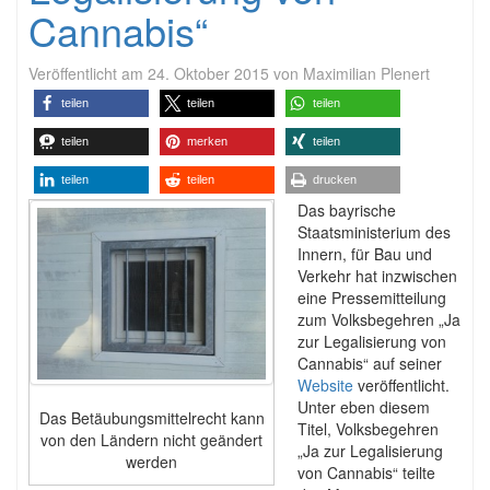
Cannabis“
Veröffentlicht am
24. Oktober 2015
von
Maximilian Plenert
teilen
teilen
teilen
teilen
merken
teilen
teilen
teilen
drucken
Das bayrische
Staatsministerium des
Innern, für Bau und
Verkehr hat inzwischen
eine Pressemitteilung
zum Volksbegehren „Ja
zur Legalisierung von
Cannabis“ auf seiner
Website
veröffentlicht.
Unter eben diesem
Das Betäubungsmittelrecht kann
Titel, Volksbegehren
von den Ländern nicht geändert
„Ja zur Legalisierung
werden
von Cannabis“ teilte