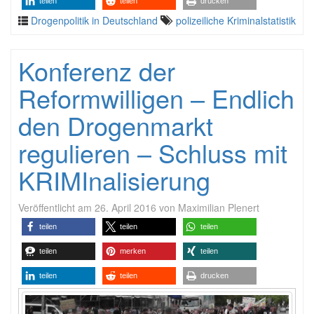
teilen
teilen
drucken
Drogenpolitik in Deutschland
polizeiliche Kriminalstatistik
Konferenz der
Reformwilligen – Endlich
den Drogenmarkt
regulieren – Schluss mit
KRIMInalisierung
Veröffentlicht am
26. April 2016
von
Maximilian Plenert
teilen
teilen
teilen
teilen
merken
teilen
teilen
teilen
drucken