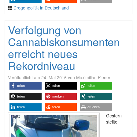
Drogenpolitik in Deutschland
Verfolgung von
Cannabiskonsumenten
erreicht neues
Rekordniveau
Veröffentlicht am
24. Mai 2016
von
Maximilian Plenert
teilen
teilen
teilen
teilen
merken
teilen
teilen
teilen
drucken
Gestern
stellte