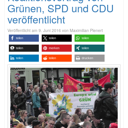
Grünen, SPD und CDU
veröffentlicht
Veröffentlicht am
9. Juni 2016
von
Maximilian Plenert
teilen
teilen
teilen
teilen
merken
teilen
teilen
teilen
drucken