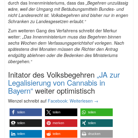
durch das Innenministeriums, dass das
„Begehren unzulässig
wäre, weil der Umgang mit Betäubungsmitteln Bundes- und
nicht Landesrecht ist. Volksbegehren sind bisher nur in engen
Schranken zu Landesgesetzen erlaubt.“
Zum weiteren Gang des Verfahrens schreibt der Merkur
weiter:
„Das Innenministerium muss das Begehren binnen
sechs Wochen dem Verfassungsgerichtshof vorlegen. Nach
spätestens drei Monaten müssen die Richter den Antrag
endgültig ablehnen oder die Bedenken des Ministeriums
übergehen.“
Initator des Volksbegehren
„JA zur
Legalisierung von Cannabis in
Bayern“
weiter optimistisch
Wenzel schreibt auf
Facebook:
Weiterlesen
→
teilen
teilen
teilen
teilen
merken
teilen
teilen
teilen
drucken