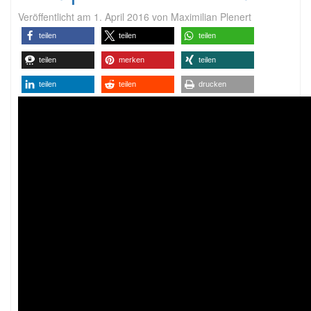
Veröffentlicht am
1. April 2016
von
Maximilian Plenert
teilen
teilen
teilen
teilen
merken
teilen
teilen
teilen
drucken