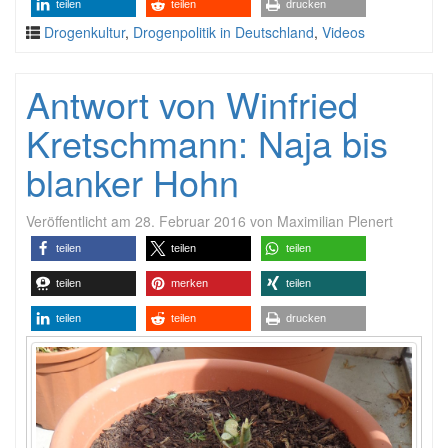
teilen
teilen
drucken
Drogenkultur
,
Drogenpolitik in Deutschland
,
Videos
Antwort von Winfried
Kretschmann: Naja bis
blanker Hohn
Veröffentlicht am
28. Februar 2016
von
Maximilian Plenert
teilen
teilen
teilen
teilen
merken
teilen
teilen
teilen
drucken