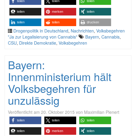
teilen
teilen
teilen
teilen
merken
teilen
teilen
teilen
drucken
Drogenpolitik in Deutschland
,
Nachrichten
,
Volksbegehren
"Ja zur Legalisierung von Cannabis"
Bayern
,
Cannabis
,
CSU
,
Direkte Demokratie
,
Volksbegehren
Bayern:
Innenministerium hält
Volksbegehren für
unzulässig
Veröffentlicht am
20. Oktober 2015
von
Maximilian Plenert
teilen
teilen
teilen
teilen
merken
teilen