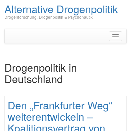
Alternative Drogenpolitik
Drogenforschung, Drogenpolitik & Psychonautik
Zum
Inhalt
springen
Navigati
umschal
Drogenpolitik in
Deutschland
Den „Frankfurter Weg“
weiterentwickeln –
Koalitionsvertrag von