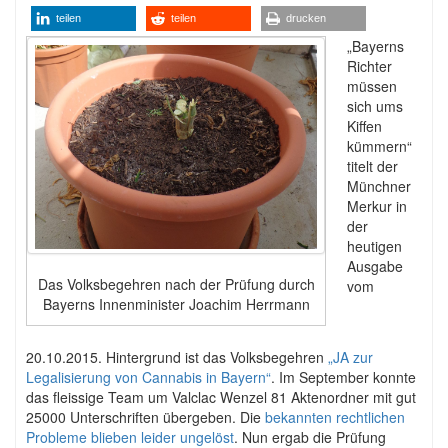
teilen
teilen
drucken
„Bayerns
Richter
müssen
sich ums
Kiffen
kümmern“
titelt der
Münchner
Merkur in
der
heutigen
Ausgabe
Das Volksbegehren nach der Prüfung durch
vom
Bayerns Innenminister Joachim Herrmann
20.10.2015. Hintergrund ist das Volksbegehren
„JA zur
Legalisierung von Cannabis in Bayern“
. Im September konnte
das fleissige Team um Valclac Wenzel 81 Aktenordner mit gut
25000 Unterschriften übergeben. Die
bekannten rechtlichen
Probleme blieben leider ungelöst
. Nun ergab die Prüfung