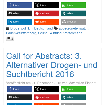
teilen
teilen
teilen
teilen
merken
teilen
teilen
teilen
drucken
Drogenpolitik in Deutschland
abgeordnetenwatch
,
Baden-Württemberg
,
Grüne
,
Winfried Kretschmann
2
Call for Abstracts: 3.
Alternativer Drogen- und
Suchtbericht 2016
Veröffentlicht am
21. Dezember 2015
von
Maximilian Plenert
teilen
teilen
teilen
teilen
merken
teilen