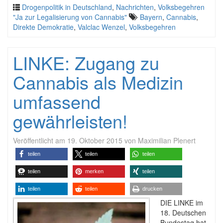
Drogenpolitik in Deutschland
,
Nachrichten
,
Volksbegehren
"Ja zur Legalisierung von Cannabis"
Bayern
,
Cannabis
,
Direkte Demokratie
,
Valclac Wenzel
,
Volksbegehren
LINKE: Zugang zu
Cannabis als Medizin
umfassend
gewährleisten!
Veröffentlicht am
19. Oktober 2015
von
Maximilian Plenert
teilen
teilen
teilen
teilen
merken
teilen
teilen
teilen
drucken
DIE LINKE im
18. Deutschen
Bundestag hat