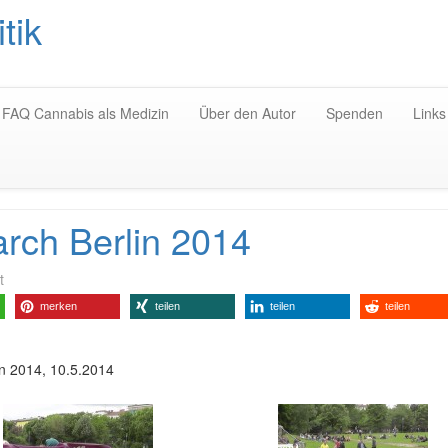
tik
Zum
Inhalt
springen
FAQ Cannabis als Medizin
Über den Autor
Spenden
Links
rch Berlin 2014
t
merken
teilen
teilen
teilen
in 2014, 10.5.2014