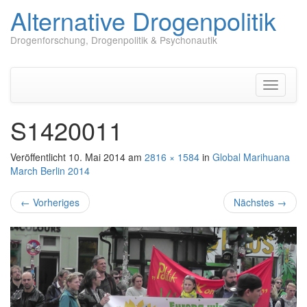
Alternative Drogenpolitik
Drogenforschung, Drogenpolitik & Psychonautik
Zum
Inhalt
springen
Navigati
umschal
S1420011
Veröffentlicht
10. Mai 2014
am
2816 × 1584
in
Global Marihuana
March Berlin 2014
←
Vorheriges
Nächstes
→