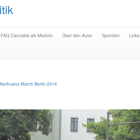
tik
Zum
Inhalt
springen
FAQ Cannabis als Medizin
Über den Autor
Spenden
Links
Marihuana March Berlin 2014