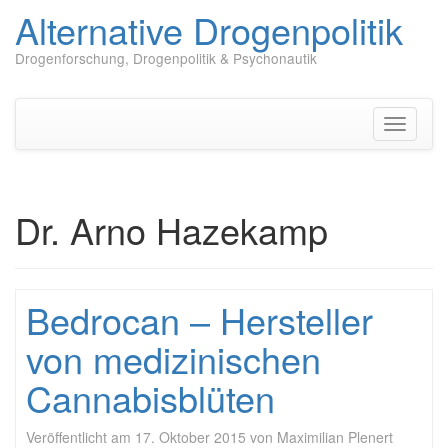
Alternative Drogenpolitik
Drogenforschung, Drogenpolitik & Psychonautik
Zum
Inhalt
springen
Navigati
umschal
Dr. Arno Hazekamp
Bedrocan – Hersteller
von medizinischen
Cannabisblüten
Veröffentlicht am
17. Oktober 2015
von
Maximilian Plenert