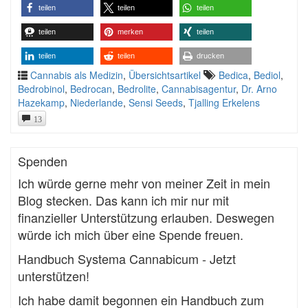
teilen
teilen
teilen
teilen
merken
teilen
teilen
teilen
drucken
Cannabis als Medizin
,
Übersichtsartikel
Bedica
,
Bediol
,
Bedrobinol
,
Bedrocan
,
Bedrolite
,
Cannabisagentur
,
Dr. Arno
Hazekamp
,
Niederlande
,
Sensi Seeds
,
Tjalling Erkelens
13
Spenden
Ich würde gerne mehr von meiner Zeit in mein
Blog stecken. Das kann ich mir nur mit
finanzieller Unterstützung erlauben. Deswegen
würde ich mich über eine Spende freuen.
Handbuch Systema Cannabicum - Jetzt
unterstützen!
Ich habe damit begonnen ein Handbuch zum