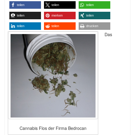
teilen
teilen
teilen
teilen
merken
teilen
teilen
teilen
drucken
Das
Cannabis Flos der Firma Bedrocan