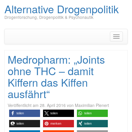
Alternative Drogenpolitik
Drogenforschung, Drogenpolitik & Psychonautik
Zum
Inhalt
springen
Navigati
umschal
Medropharm: „Joints
ohne THC – damit
Kiffern das Kiffen
ausfährt“
Veröffentlicht am
28. April 2016
von
Maximilian Plenert
teilen
teilen
teilen
teilen
merken
teilen