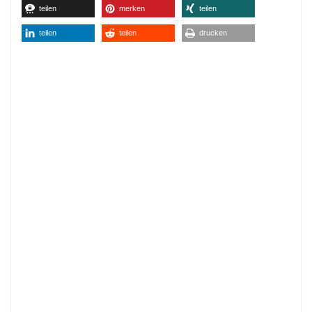
teilen
merken
teilen
teilen
teilen
drucken