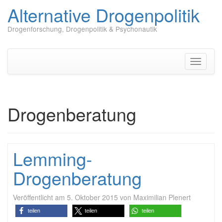
Alternative Drogenpolitik
Drogenforschung, Drogenpolitik & Psychonautik
Zum
Inhalt
springen
Navigati
umschal
Drogenberatung
Lemming-
Drogenberatung
Veröffentlicht am
5. Oktober 2015
von
Maximilian Plenert
teilen
teilen
teilen