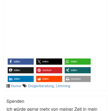
teilen
teilen
teilen
teilen
merken
teilen
teilen
teilen
drucken
Humor
Drogenberatung
,
Lemming
Spenden
Ich würde gerne mehr von meiner Zeit in mein