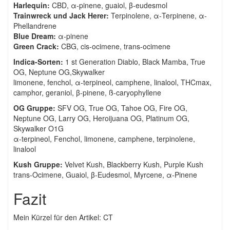
Harlequin:
CBD, α-pinene, guaiol, β-eudesmol
Trainwreck und Jack Herer:
Terpinolene, α-Terpinene, α-
Phellandrene
Blue Dream:
α-pinene
Green Crack:
CBG, cis-ocimene, trans-ocimene
Indica-Sorten:
1 st Generation Diablo, Black Mamba, True
OG, Neptune OG,Skywalker
limonene, fenchol, α-terpineol, camphene, linalool, THCmax,
camphor, geraniol, β-pinene, ß-caryophyllene
OG Gruppe:
SFV OG, True OG, Tahoe OG, Fire OG,
Neptune OG, Larry OG, Heroijuana OG, Platinum OG,
Skywalker O1G
α-terpineol, Fenchol, limonene, camphene, terpinolene,
linalool
Kush Gruppe:
Velvet Kush, Blackberry Kush, Purple Kush
trans-Ocimene, Guaiol, β-Eudesmol, Myrcene, α-Pinene
Fazit
Mein Kürzel für den Artikel: CT