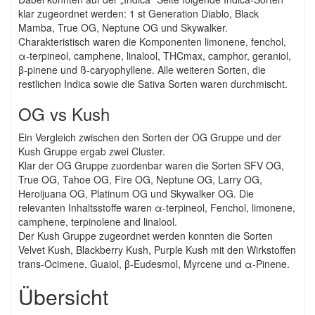
klar zugeordnet werden: 1 st Generation Diablo, Black
Mamba, True OG, Neptune OG und Skywalker.
Charakteristisch waren die Komponenten limonene, fenchol,
α-terpineol, camphene, linalool, THCmax, camphor, geraniol,
β-pinene und ß-caryophyllene. Alle weiteren Sorten, die
restlichen Indica sowie die Sativa Sorten waren durchmischt.
OG vs Kush
Ein Vergleich zwischen den Sorten der OG Gruppe und der
Kush Gruppe ergab zwei Cluster.
Klar der OG Gruppe zuordenbar waren die Sorten SFV OG,
True OG, Tahoe OG, Fire OG, Neptune OG, Larry OG,
Heroijuana OG, Platinum OG und Skywalker OG. Die
relevanten Inhaltsstoffe waren α-terpineol, Fenchol, limonene,
camphene, terpinolene and linalool.
Der Kush Gruppe zugeordnet werden konnten die Sorten
Velvet Kush, Blackberry Kush, Purple Kush mit den Wirkstoffen
trans-Ocimene, Guaiol, β-Eudesmol, Myrcene und α-Pinene.
Übersicht