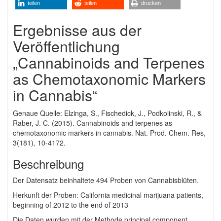
teilen
teilen
drucken
Ergebnisse aus der
Veröffentlichung
„Cannabinoids and Terpenes
as Chemotaxonomic Markers
in Cannabis“
Genaue Quelle: Elzinga, S., Fischedick, J., Podkolinski, R., &
Raber, J. C. (2015). Cannabinoids and terpenes as
chemotaxonomic markers in cannabis. Nat. Prod. Chem. Res,
3(181), 10-4172.
Beschreibung
Der Datensatz beinhaltete 494 Proben von Cannabisblüten.
Herkunft der Proben: California medicinal marijuana patients,
beginning of 2012 to the end of 2013
Die Daten wurden mit der Methode principal component