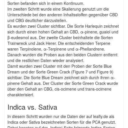
Sorten befanden sich in einem Kontinuum.
Im zweiten Schritt wurde eine Skalierung genutzt um die
Unterschiede bei den anderen Inhaltsstoffen gegenüber CBD
und CBG deutlicher darzustellen.
Es wurden zwei Cluster sichtbar. Die Sorte Harlequin zeichnet
sich durch einen hohen Gehalt an CBD, α-pinene, guaiol und
β-eudesmol aus. Der zweite Cluster beinhaltete die Sorten
Trainwreck und Jack Herer. Die entscheidenden Terpene
waren Terpinolene, α-Terpinene und α-Phellandrene.
Danach wurden die Proben aus den beiden Clustern entfernt
und die restlichen Daten wieder analysiert.
Damit wurden zwei Cluster mit den Proben der Sorte Blue
Dream und der Sorte Green Crack (Figure 7 und Figure 9)
sichtbar. Die Sorte Blue Dream zeichnet sich durch ihren α-
pinene Gehalt aus. Der Cluster der Sorte Green Crack wurde
über den Gehalt an CBG, cis-ocimene und trans-ocimene
charakterisiert.
Indica vs. Sativa
In diesem Schritt wurden nur die Daten der auf leafly.de als
Indica oder Sativa bezeichneten Sorten für die PCA genutzt.
Dabei konnten auf der „Indica“ Seite folgende Indica-Sorten