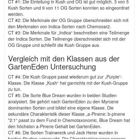
CT #1: Die Einteilung in Kush und OG ist gut möglich. 3 von 5
Kush Sorten und 9 von 11 OG Sorten konnten so eingeordnet
werden.
CT #2: Die Merkmale der OG Gruppe überschneiden sich mit
den Merkmalen von Indica-Sorten nach Chemovar2.
CT #3: Die Merkmale für „Indica“ beschreiben eine Teilmenge
der Indica Sorten. Die Teilmenge überschneidet sich mit der
OG Gruppe und schließt die Kush Gruppe aus.
Vergleich mit den Klassen aus der
GartenEden Untersuchung
CT #4: Die Kush Gruppe passt wiederum gut zur „Purple“-
Klasse. Die Klasse „Kush“ hat garnichts mit der Kush-Gruppe
zu tun.
CT #5: Die Sorte Blue Dream wurden in beiden Studien
analysiert. Sie gehört nach GartenEden zu den Myrcene
dominanten Sorten und bildet eine eigene Klasse. Die
sekundäre Charakteristik dieser Klasse „a-Pinene: b-pinene
*2:1“ passt zu dem Fund in Chemotaxonomic. Blue Dream hat
den höchsten a-Pinene Gehalt bei GartenEden.
CT #6: Die Sorten Trainwreck und Jack Herer wurden in
beiden Studien untersucht. Die Charakterisierungen passen