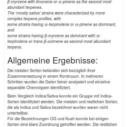
β-myrcene with limonene or α-pinene as the second most
abundant terpenes.
The ‘mostly sativa’ strains were characterized by more
complex terpene profiles, with
some strains having α-terpinolene or α-pinene as dominant,
and
some strains having β-myrcene as dominant with α-
terpinolene or trans-β-ocimene as second most abundant
terpens.
Allgemeine Ergebnisse:
Die meisten Sorten befanden sich bezüglich ihrer
Zusammensetzung in einem Kontinuum. In mehreren
Schritten wurden die Daten feiner analysiert und einzelne
separable Chemotypen identifiziert.
Beim Vergleich Indica/Sativa konnte ein Gruppe mit Indica-
Sorten identifiziert werden. Die meisten und restlichen Sorten,
die als Indica und Sativa bezeichnet wurden waren nicht
unterteilbar.
Für die Bezeichnungen OG und Kush konnte bei einigen
Sorten eine klare Zuordnung getroffen werden. Die restlichen