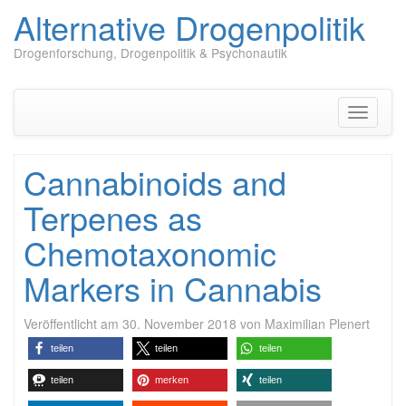
Alternative Drogenpolitik
Drogenforschung, Drogenpolitik & Psychonautik
Zum
Inhalt
springen
Navigati
umschal
Cannabinoids and
Terpenes as
Chemotaxonomic
Markers in Cannabis
Veröffentlicht am
30. November 2018
von
Maximilian Plenert
teilen
teilen
teilen
teilen
merken
teilen