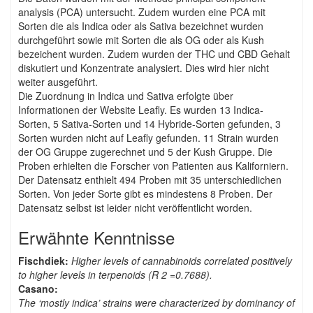
analysis (PCA) untersucht. Zudem wurden eine PCA mit
Sorten die als Indica oder als Sativa bezeichnet wurden
durchgeführt sowie mit Sorten die als OG oder als Kush
bezeichent wurden. Zudem wurden der THC und CBD Gehalt
diskutiert und Konzentrate analysiert. Dies wird hier nicht
weiter ausgeführt.
Die Zuordnung in Indica und Sativa erfolgte über
Informationen der Website Leafly. Es wurden 13 Indica-
Sorten, 5 Sativa-Sorten und 14 Hybride-Sorten gefunden, 3
Sorten wurden nicht auf Leafly gefunden. 11 Strain wurden
der OG Gruppe zugerechnet und 5 der Kush Gruppe. Die
Proben erhielten die Forscher von Patienten aus Kaliforniern.
Der Datensatz enthielt 494 Proben mit 35 unterschiedlichen
Sorten. Von jeder Sorte gibt es mindestens 8 Proben. Der
Datensatz selbst ist leider nicht veröffentlicht worden.
Erwähnte Kenntnisse
Fischdiek:
Higher levels of cannabinoids correlated positively
to higher levels in terpenoids (R 2 =0.7688).
Casano:
The ‘mostly indica’ strains were characterized by dominancy of