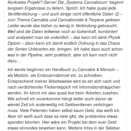
Konkretes Projekt? Gerne! Die „Systema Cannabicum“ beginnt
langsam Ergebnisse zu liefern. Sprich: Ich habe quasi jede
Veröffentlichung – und auch einige nicht öffentliche Daten 😉 –
zum Thema Cannabis und Cannabinoide & Terpene gelesen.
Leider wurde das bisher zu wenig in Verbindung gebraucht.
Weil sind die Daten teilweise noch so lückenhaft, kombiniert
und analysiert man sie ordentlich – das kann ich dank Physik
Diplom – dann kann ich damit endlich Ordnung in das Chaos
der Sorten Unterarten etc. bringen. Ich habe dazu auch schon
was in der Pipeline, sehr praktisch, aber ich kam noch nicht
dazu…
Ich werde beginnen ein Handbuch zu Cannabis & Mensch –
als Medizin, als Endocannabinoid etc. zu schreiben.
Entsprechend meiner Arbeitsweise wird es ein sich nach und
nach verdichtender Flickenteppich mit Informationshäppchen
werden. Ihr könnt mir also quasi live beim Arbeiten zusehen.
Wie schnell ich vorankomme hängt leider auch davon ab
wieviel Zeit ich anderweitig mit Geldverdienen verbringen
muss. Viele Patienten haben selbst kaum Geld, das weiß ich.
Aber ich weiß auch dass es viele gibt, die problemlos etwas
spenden könnten. Hier wäre ein Projekt bei dem euer Geld
etwas sinnvolles bewirken kann. Weitere Infos in der Sidebar.