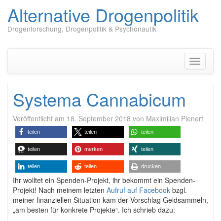
Alternative Drogenpolitik
Drogenforschung, Drogenpolitik & Psychonautik
Zum
Inhalt
springen
Navigati
umschal
Systema Cannabicum
Veröffentlicht am
18. September 2018
von
Maximilian Plenert
teilen
teilen
teilen
teilen
merken
teilen
teilen
teilen
drucken
Ihr wolltet ein Spenden-Projekt, ihr bekommt ein Spenden-
Projekt! Nach meinem letzten
Aufruf auf Facebook
bzgl.
meiner finanziellen Situation kam der Vorschlag Geldsammeln,
„am besten für konkrete Projekte“. Ich schrieb dazu: