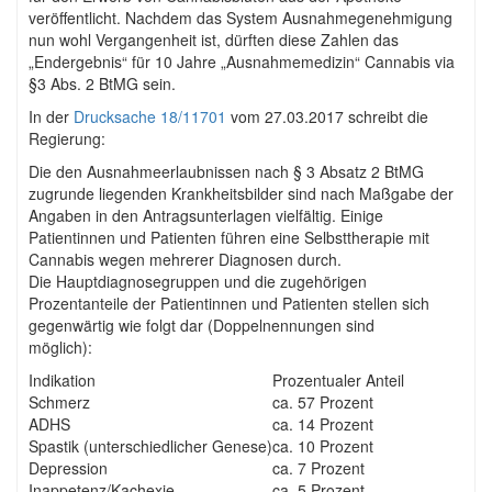
veröffentlicht. Nachdem das System Ausnahmegenehmigung
nun wohl Vergangenheit ist, dürften diese Zahlen das
„Endergebnis“ für 10 Jahre „Ausnahmemedizin“ Cannabis via
§3 Abs. 2 BtMG sein.
In der
Drucksache 18/11701
vom 27.03.2017 schreibt die
Regierung:
Die den Ausnahmeerlaubnissen nach § 3 Absatz 2 BtMG
zugrunde liegenden Krankheitsbilder sind nach Maßgabe der
Angaben in den Antragsunterlagen vielfältig. Einige
Patientinnen und Patienten führen eine Selbsttherapie mit
Cannabis wegen mehrerer Diagnosen durch.
Die Hauptdiagnosegruppen und die zugehörigen
Prozentanteile der Patientinnen und Patienten stellen sich
gegenwärtig wie folgt dar (Doppelnennungen sind
möglich):
Indikation
Prozentualer Anteil
Schmerz
ca. 57 Prozent
ADHS
ca. 14 Prozent
Spastik (unterschiedlicher Genese)
ca. 10 Prozent
Depression
ca. 7 Prozent
Inappetenz/Kachexie
ca. 5 Prozent