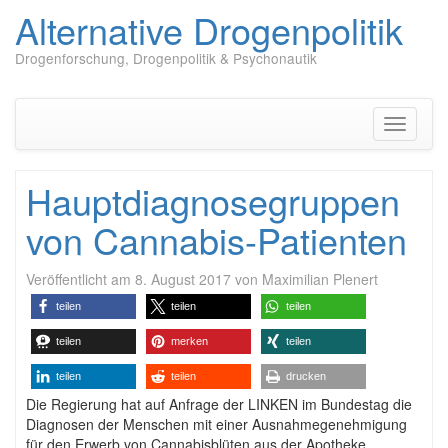
Alternative Drogenpolitik
Drogenforschung, Drogenpolitik & Psychonautik
Zum
Inhalt
springen
Navigati
umschal
Hauptdiagnosegruppen
von Cannabis-Patienten
Veröffentlicht am
8. August 2017
von
Maximilian Plenert
teilen
teilen
teilen
teilen
merken
teilen
teilen
teilen
drucken
Die Regierung hat auf Anfrage der LINKEN im Bundestag die
Diagnosen der Menschen mit einer Ausnahmegenehmigung
für den Erwerb von Cannabisblüten aus der Apotheke