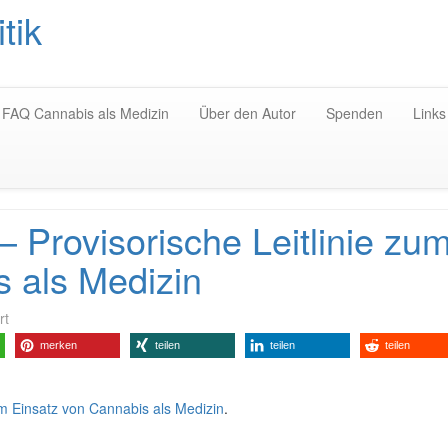
tik
Zum
Inhalt
springen
FAQ Cannabis als Medizin
Über den Autor
Spenden
Links
– Provisorische Leitlinie zu
s als Medizin
rt
merken
teilen
teilen
teilen
um Einsatz von Cannabis als Medizin
.