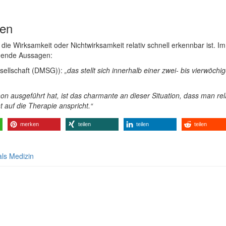
ten
ie Wirksamkeit oder Nichtwirksamkeit relativ schnell erkennbar ist. Im
gende Aussagen:
sellschaft (DMSG)):
„das stellt sich innerhalb einer zwei- bis vierwöchi
on ausgeführt hat, ist das charmante an dieser Situation, dass man rel
 auf die Therapie anspricht.“
merken
teilen
teilen
teilen
als Medizin