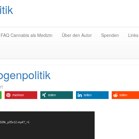
tik
Zum
Inhalt
springen
FAQ Cannabis als Medizin
Über den Autor
Spenden
Links
ogenpolitik
rt
merken
teilen
teilen
teilen
p_2328k_p35v12.mp4?_=1