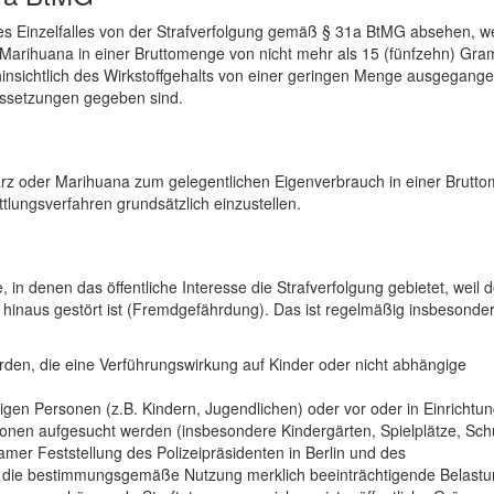
s Einzelfalles von der Strafverfolgung gemäß § 31a BtMG absehen, 
 Marihuana in einer Bruttomenge von nicht mehr als 15 (fünfzehn) Gr
hinsichtlich des Wirkstoffgehalts von einer geringen Menge ausgegang
ussetzungen gegeben sind.
arz oder Marihuana zum gelegentlichen Eigenverbrauch in einer Brutt
tlungsverfahren grundsätzlich einzustellen.
n denen das öffentliche Interesse die Strafverfolgung gebietet, weil d
 hinaus gestört ist (Fremdgefährdung). Das ist regelmäßig insbesonde
rden, die eine Verführungswirkung auf Kinder oder nicht abhängige
gen Personen (z.B. Kindern, Jugendlichen) oder vor oder in Einrichtu
onen aufgesucht werden (insbesondere Kindergärten, Spielplätze, Sch
er Feststellung des Polizeipräsidenten in Berlin und des
ne die bestimmungsgemäße Nutzung merklich beeinträchtigende Belast