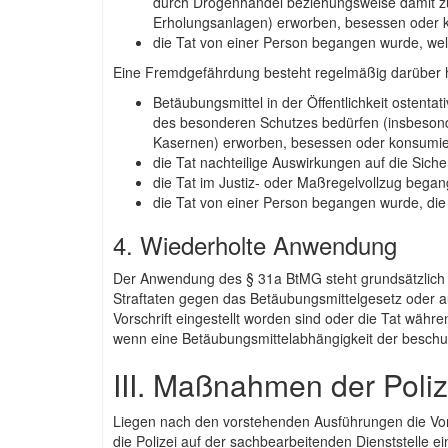
durch Drogenhandel beziehungsweise damit zu
Erholungsanlagen) erworben, besessen oder 
die Tat von einer Person begangen wurde, welch
Eine Fremdgefährdung besteht regelmäßig darüber 
Betäubungsmittel in der Öffentlichkeit ostenta
des besonderen Schutzes bedürfen (insbesond
Kasernen) erworben, besessen oder konsumie
die Tat nachteilige Auswirkungen auf die Siche
die Tat im Justiz- oder Maßregelvollzug began
die Tat von einer Person begangen wurde, die 
4. Wiederholte Anwendung
Der Anwendung des § 31a BtMG steht grundsätzlich 
Straftaten gegen das Betäubungsmittelgesetz oder au
Vorschrift eingestellt worden sind oder die Tat wäh
wenn eine Betäubungsmittelabhängigkeit der beschuld
III. Maßnahmen der Poliz
Liegen nach den vorstehenden Ausführungen die Vor
die Polizei auf der sachbearbeitenden Dienststelle e