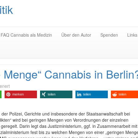
tik
Zum
Inhalt
springen
FAQ Cannabis als Medizin
Über den Autor
Spenden
Links
e Menge“ Cannabis in Berlin
enert
merken
teilen
teilen
teilen
der Polizei, Gerichte und insbesondere der Staatsanwaltschaft bei
likten“ wird bei geringen Mengen von Verordnungen der einzelnen
geregelt. Darin legt das Justizministerium, ggf. in Zusammenarbeit mi
zialministerium fest bis zu welchen Mengen von einer „geringen Meng