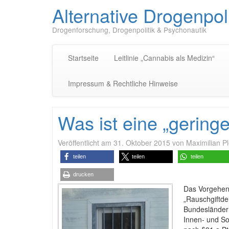
Alternative Drogenpoli
Drogenforschung, Drogenpolitik & Psychonautik
Startseite
Leitlinie „Cannabis als Medizin“
Impressum & Rechtliche Hinweise
Was ist eine „gering
Veröffentlicht am
31. Oktober 2015
von
Maximilian Pl
teilen
teilen
teilen
drucken
Das Vorgehen 
„Rauschgiftde
Bundesländer 
Innen- und So