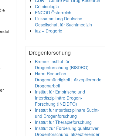
CDR – Centre For Drug Research
Criminologia
die
ENCOD Österreich
Linksammlung Deutsche
Gesellschaft für Suchtmedizin
taz – Drogerie
endet
Drogenforschung
Bremer Institut für
Drogenforschung (BISDRO)
r
Harm Reduction |
n
Drogenmündigkeit | Akzeptierende
Drogenarbeit
er
Institut für Empirische und
Interdisziplinäre Drogen-
Forschung (INEIDFO)
Institut für interdisziplinäre Sucht-
und Drogenforschung
Institut für Therapieforschung
Institut zur Förderung qualitativer
Drogenforschung, akzeptierender