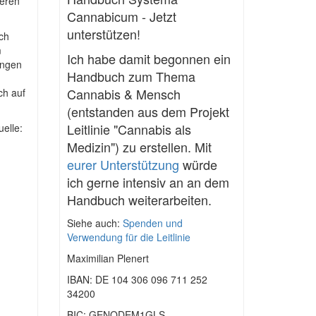
deren
Cannabicum - Jetzt
unterstützen!
ch
m
Ich habe damit begonnen ein
lungen
Handbuch zum Thema
Cannabis & Mensch
ch auf
(entstanden aus dem Projekt
Leitlinie "Cannabis als
elle:
Medizin") zu erstellen. Mit
eurer Unterstützung
würde
ich gerne intensiv an an dem
Handbuch weiterarbeiten.
Siehe auch:
Spenden und
Verwendung für die Leitlinie
Maximilian Plenert
IBAN: DE 104 306 096 711 252
34200
BIC: GENODEM1GLS