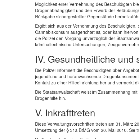
Möglichkeit einer Vernehmung des Beschuldigten bl
Drogenabhängigkeit und den Erwerb der Betäubungsmi
Rückgabe sichergestellter Gegenstände herbeizufüh
Ergibt sich aus der Vernehmung des Beschuldigten, da
Cannabiskonsum ausgerichtet ist, oder kann hiervo
die Polizei den Vorgang unverzüglich der Staatsanw
kriminaltechnische Untersuchungen, Zeugenverneh
IV. Gesundheitliche un
Die Polizei informiert die Beschuldigten über Angebo
jugendliche und heranwachsende Drogenkonsumenten. I
Kontakt zu einer Hilfeeinrichtung her und vermerkt di
Die Staatsanwaltschaft weist im Zusammenhang mit d
Drogenhilfe hin.
V. Inkrafttreten
Diese Verwaltungsvorschriften treten am 31. März 2
Umsetzung der § 31a BtMG vom 20. Mai 2010. Sie tre