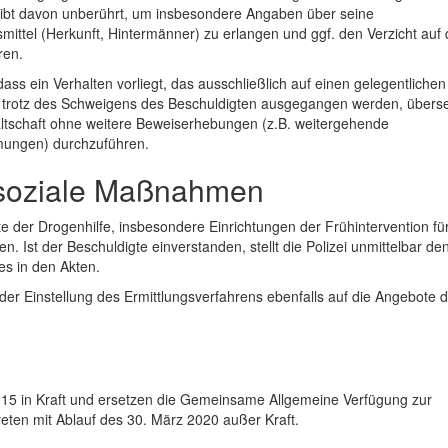
eibt davon unberührt, um insbesondere Angaben über seine
ttel (Herkunft, Hintermänner) zu erlangen und ggf. den Verzicht auf 
ren.
ss ein Verhalten vorliegt, das ausschließlich auf einen gelegentlichen
n trotz des Schweigens des Beschuldigten ausgegangen werden, übers
altschaft ohne weitere Beweiserhebungen (z.B. weitergehende
mungen) durchzuführen.
d soziale Maßnahmen
te der Drogenhilfe, insbesondere Einrichtungen der Frühintervention fü
st der Beschuldigte einverstanden, stellt die Polizei unmittelbar de
es in den Akten.
er Einstellung des Ermittlungsverfahrens ebenfalls auf die Angebote d
015 in Kraft und ersetzen die Gemeinsame Allgemeine Verfügung zur
ten mit Ablauf des 30. März 2020 außer Kraft.