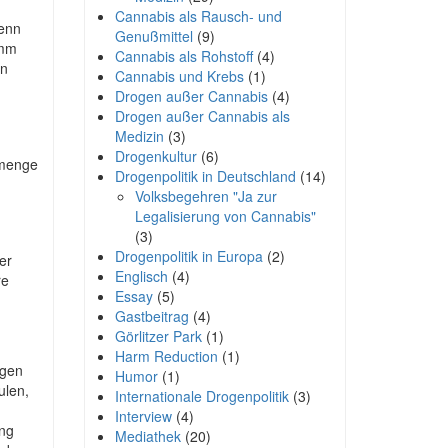
Cannabis als Rausch- und
wenn
Genußmittel
(9)
amm
Cannabis als Rohstoff
(4)
en
Cannabis und Krebs
(1)
Drogen außer Cannabis
(4)
Drogen außer Cannabis als
Medizin
(3)
Drogenkultur
(6)
omenge
Drogenpolitik in Deutschland
(14)
Volksbegehren "Ja zur
Legalisierung von Cannabis"
(3)
Drogenpolitik in Europa
(2)
er
Englisch
(4)
re
Essay
(5)
Gastbeitrag
(4)
Görlitzer Park
(1)
Harm Reduction
(1)
ngen
Humor
(1)
ulen,
Internationale Drogenpolitik
(3)
Interview
(4)
ung
Mediathek
(20)