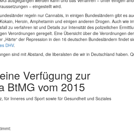
tMG ausgegangen werden kann und das Verfahren – unter einigen an
aussetzungen – eingestellt wird.
undesländer regeln nur Cannabis, in einigen Bundesländern gibt es au
u Kokain, Heroin, Amphetamin und einigen anderen Drogen. Auch wie i
all zu verfahren ist und Details zur Intensität des polizeilichen Ermitt
igen Verordnungen geregelt. Eine Übersicht über die Verordnungen der
r „Härte“ der Repression in den 16 deutschen Bundesländern findet si
des DHV
.
gen sind mit Abstand, die liberalsten die wir in Deutschland haben. Qu
ine Verfügung zur
1a BtMG vom 2015
, für Inneres und Sport sowie für Gesundheit und Soziales
timmt: