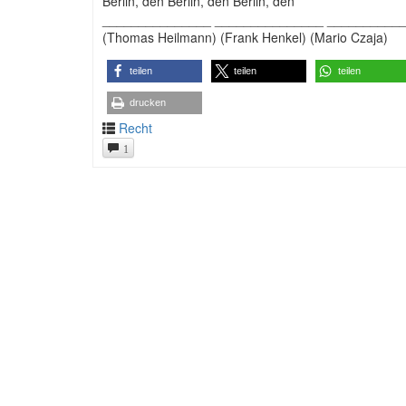
Berlin, den Berlin, den Berlin, den
_______________ _______________ __________
(Thomas Heilmann) (Frank Henkel) (Mario Czaja)
teilen
teilen
teilen
drucken
Recht
1