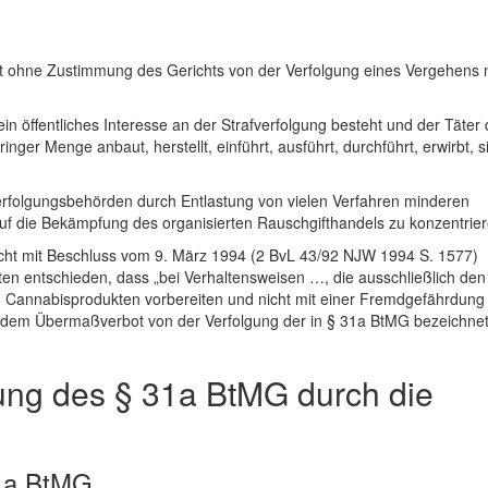
t ohne Zustimmung des Gerichts von der Verfolgung eines Vergehens 
in öffentliches Interesse an der Strafverfolgung besteht und der Täter 
nger Menge anbaut, herstellt, einführt, ausführt, durchführt, erwirbt, si
verfolgungsbehörden durch Entlastung von vielen Verfahren minderen
auf die Bekämpfung des organisierten Rauschgifthandels zu konzentrier
cht mit Beschluss vom 9. März 1994 (2 BvL 43/92 NJW 1994 S. 1577)
n entschieden, dass „bei Verhaltensweisen …, die ausschließlich den
 Cannabisprodukten vorbereiten und nicht mit einer Fremdgefährdung
h dem Übermaßverbot von der Verfolgung der in § 31a BtMG bezeichne
ung des § 31a BtMG durch die
31a BtMG