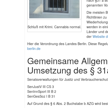
nach §31 a B
genannten Vor
Die meisten B
Richtlinien z
Wiederholungsf
werden in ein
Schluß mit Krimi. Cannabis normal.
Länder und de
der
Website 
Hier die Verordnung des Landes Berlin. Diese Regelun
berlin.de
Gemeinsame Allgeme
Umsetzung des § 3
Senatsverwaltungen für Justiz und Verbraucherschutz
SenJustV III CS 3
SenInnSport III B 2
SenGesSoz I B 31
Auf Grund des § 6 Abs. 2 Buchstabe b AZG wird bes