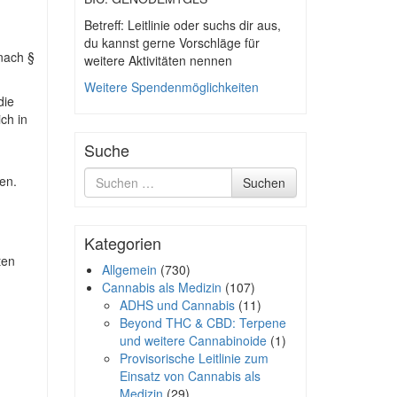
Betreff: Leitlinie oder suchs dir aus,
du kannst gerne Vorschläge für
nach §
weitere Aktivitäten nennen
Weitere Spendenmöglichkeiten
die
ch in
Suche
Suche
en.
Suchen
nach
Kategorien
ten
Allgemein
(730)
Cannabis als Medizin
(107)
ADHS und Cannabis
(11)
Beyond THC & CBD: Terpene
und weitere Cannabinoide
(1)
Provisorische Leitlinie zum
Einsatz von Cannabis als
Medizin
(29)