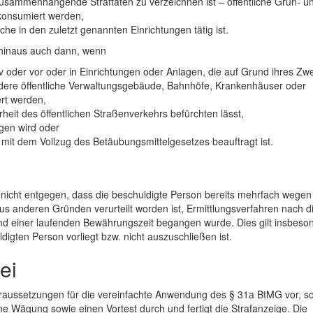
sammenhängende Straftaten zu verzeichnen ist – öffentliche Grün- u
konsumiert werden,
e in den zuletzt genannten Einrichtungen tätig ist.
hinaus auch dann, wenn
tiv oder vor oder in Einrichtungen oder Anlagen, die auf Grund ihres Zw
ere öffentliche Verwaltungsgebäude, Bahnhöfe, Krankenhäuser oder
rt werden,
rheit des öffentlichen Straßenverkehrs befürchten lässt,
gen wird oder
mit dem Vollzug des Betäubungsmittelgesetzes beauftragt ist.
nicht entgegen, dass die beschuldigte Person bereits mehrfach wegen
s anderen Gründen verurteilt worden ist, Ermittlungsverfahren nach d
rend einer laufenden Bewährungszeit begangen wurde. Dies gilt insbeso
igten Person vorliegt bzw. nicht auszuschließen ist.
ei
aussetzungen für die vereinfachte Anwendung des § 31a BtMG vor, so
ine Wägung sowie einen Vortest durch und fertigt die Strafanzeige. Die