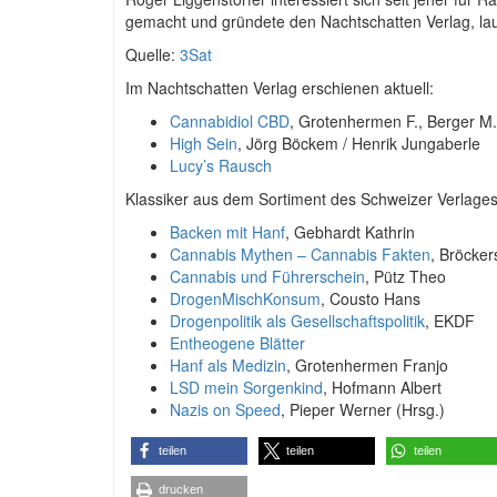
gemacht und gründete den Nachtschatten Verlag, la
Quelle:
3Sat
Im Nachtschatten Verlag erschienen aktuell:
Cannabidiol CBD
, Grotenhermen F., Berger M.
High Sein
, Jörg Böckem / Henrik Jungaberle
Lucy’s Rausch
Klassiker aus dem Sortiment des Schweizer Verlages
Backen mit Hanf
, Gebhardt Kathrin
Cannabis Mythen – Cannabis Fakten
, Bröcker
Cannabis und Führerschein
, Pütz Theo
DrogenMischKonsum
, Cousto Hans
Drogenpolitik als Gesellschaftspolitik
, EKDF
Entheogene Blätter
Hanf als Medizin
, Grotenhermen Franjo
LSD mein Sorgenkind
, Hofmann Albert
Nazis on Speed
, Pieper Werner (Hrsg.)
teilen
teilen
teilen
drucken