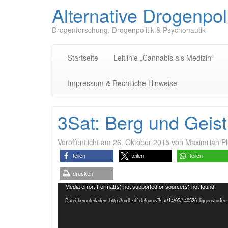
Alternative Drogenpoli
Drogenforschung, Drogenpolitik & Psychonautik
Startseite
Leitlinie „Cannabis als Medizin“
Impressum & Rechtliche Hinweise
3Sat: Berg und Geist
Veröffentlicht am
26. Oktober 2015
von
Maximilian Pl
teilen
teilen
teilen
drucken
Video-
Media error: Format(s) not supported or source(s) not found
Player
Datei herunterladen: http://rodl.zdf.de/none/3sat/14/05/140526_liggenstor