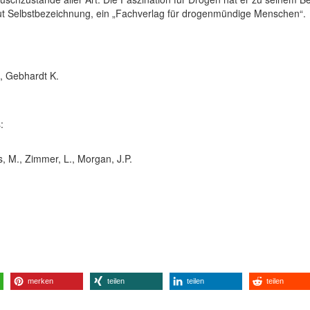
ut Selbstbezeichnung, ein „Fachverlag für drogenmündige Menschen“.
, Gebhardt K.
:
s, M., Zimmer, L., Morgan, J.P.
merken
teilen
teilen
teilen