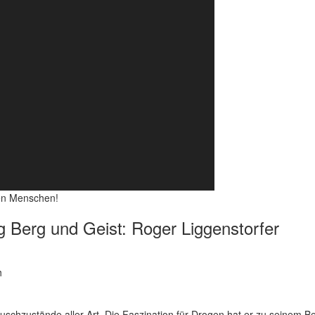
en Menschen!
 Berg und Geist: Roger Liggenstorfer
h
Rauschzustände aller Art. Die Faszination für Drogen hat er zu seinem B