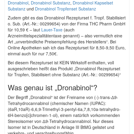
Dronabinol
,
Dronabinol Substanz
,
Dronabinol Kapselset
Substanz
und
Dronabinol Tropfenset Substanz
Zudem gibt es das Dronabinol Rezepturset f. Tropf. Stabilisiert
o. Sub. (Art.-Nr.: 00299654) von der Firma THC Pharm GmbH
für 10,59 € – laut
Lauer-Taxe
(auch
Arzneimittelspezialitätentaxe genannt) – also vermutlich eine
Art „unverbindliche Preisempfehlung des Herstellers“. Bei
Online Apotheken sah ich das Rezepturset für 8,50-9,50 Euro,
einmal auch für nur 7,50€.
Bei diesem Rezepturset ist KEIN Wirkstoff enthalten, voll
ausgeschrieben heißt das Produkt „Dronabinol Rezepturset
für Tropfen, Stabilisiert ohne Substanz (Art.-Nr.: 00299654)“
Was genau ist „Dronabinol“?
Der Begriff „Dronabinol“ ist der Freiname von (-)-trans-Δ9-
Tetrahydrocannabinol (chemischer Namen (IUPAC):
(6aR,10aR)-6,6,9-Trimethyl-3-pentyl-6a,7,8,10a-tetrahydro-
6H-benzo[c]chromen-1-ol), einem natürlich vorkommenden
Stereoisomer von Δ9-Tetrahydrocannabinol. Nur dieses
Isomer ist in Deutschland in Anlage III BtMG gelistet und
verkehrs- und verschreibungsfähig.