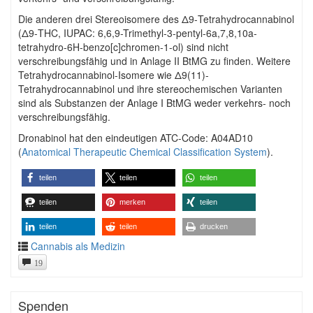
Die anderen drei Stereoisomere des Δ9-Tetrahydrocannabinol
(Δ9-THC, IUPAC: 6,6,9-Trimethyl-3-pentyl-6a,7,8,10a-
tetrahydro-6H-benzo[c]chromen-1-ol) sind nicht
verschreibungsfähig und in Anlage II BtMG zu finden. Weitere
Tetrahydrocannabinol-Isomere wie Δ9(11)-
Tetrahydrocannabinol und ihre stereochemischen Varianten
sind als Substanzen der Anlage I BtMG weder verkehrs- noch
verschreibungsfähig.
Dronabinol hat den eindeutigen ATC-Code: A04AD10
(
Anatomical Therapeutic Chemical Classification System
).
teilen
teilen
teilen
teilen
merken
teilen
teilen
teilen
drucken
Cannabis als Medizin
19
Spenden