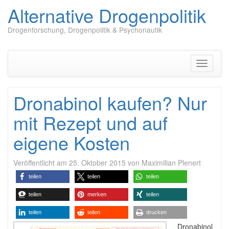
Alternative Drogenpolitik
Drogenforschung, Drogenpolitik & Psychonautik
Zum
Inhalt
springen
Navigati
umschal
Dronabinol kaufen? Nur
mit Rezept und auf
eigene Kosten
Veröffentlicht am
25. Oktober 2015
von
Maximilian Plenert
teilen
teilen
teilen
teilen
merken
teilen
teilen
teilen
drucken
Dronabinol