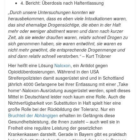
4. Bericht: Überdosis nach Haftentlassung
„Durch unsere Untersuchungen konnten wir
herausbekommen, dass es eben viele Intoxikationen waren,
das sind ehemalige Drogensüchtige, die eben in der Haft
mehr oder weniger abstinent waren und dann nach kurzer
Zeit, als sie wieder draußen waren, relativ schnell Drogen zu
sich genommen haben, sie waren entwöhnt, sie waren es
nicht mehr gewöhnt, die entsprechende Drogenmenge und
sind dann relativ schnell verstorben.“
– Kurt Trübner
Hier heißt eine Lösung
Naloxon
, ein Antidot gegen
Opioidüberdosierungen. Während in den USA
Streifenpolizisten damit ausgerüstet sind und in Schottland
jährlich 4000 Gefangene bei ihrer Entlassung mit einer „Take
home“-Naloxon-Ausrüstung ausgerüstet werden, spielt dieses
Mittel in Deutschland leider noch kaum eine Rolle. Auch die
Nichtverfügbarkeit von Substitution in Haft spielt hier eine
große Rolle bei der Rückbildung der Toleranz. Nur ein
Bruchteil der Abhängigen
erhalten im Gefängnis diese
Gesundheitsleistung, die ihnen zusteht – auch weil sie in
Freiheit eine reguläre Leistung der gesetzlichen
Krankenkassen darstellt. Gerade in Bayern gibt es praktisch