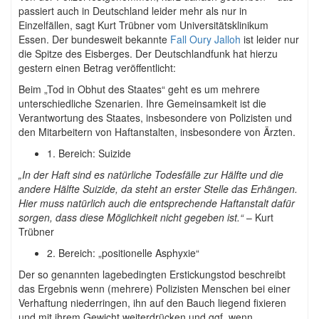
passiert auch in Deutschland leider mehr als nur in
Einzelfällen, sagt Kurt Trübner vom Universitätsklinikum
Essen. Der bundesweit bekannte
Fall Oury Jalloh
ist leider nur
die Spitze des Eisberges. Der Deutschlandfunk hat hierzu
gestern einen Betrag veröffentlicht:
Beim „Tod in Obhut des Staates“ geht es um mehrere
unterschiedliche Szenarien. Ihre Gemeinsamkeit ist die
Verantwortung des Staates, insbesondere von Polizisten und
den Mitarbeitern von Haftanstalten, insbesondere von Ärzten.
1. Bereich: Suizide
„In der Haft sind es natürliche Todesfälle zur Hälfte und die
andere Hälfte Suizide, da steht an erster Stelle das Erhängen.
Hier muss natürlich auch die entsprechende Haftanstalt dafür
sorgen, dass diese Möglichkeit nicht gegeben ist.“
– Kurt
Trübner
2. Bereich: „positionelle Asphyxie“
Der so genannten lagebedingten Erstickungstod beschreibt
das Ergebnis wenn (mehrere) Polizisten Menschen bei einer
Verhaftung niederringen, ihn auf den Bauch liegend fixieren
und mit ihrem Gewicht weiterdrücken und ggf. wenn