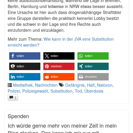
keine Substitutionbehandlung, während die Lage in Bremen,
Berlin, Hamburg und teilweise in NRW etwas besser aussieht.
Eine Ursache ist hier auch dass drogenabhängige Strafttäter
eine Gruppe darstellen die praktisch keinerlei Lobby besitzt
und die schwer in der Lage sind ihre Rechte auch
einzufordern und einzuklagen.
Mehr zum Thema:
Wie kann in der JVA eine Substitution
erreicht werden?
teilen
teilen
teilen
teilen
merken
teilen
teilen
teilen
drucken
Mediathek
,
Nachrichten
Gefängnis
,
Haft
,
Naloxon
,
Polizei
,
Polizeigewaöt
,
Substitution
,
Tod
,
Überdosis
1
Spenden
Ich würde gerne mehr von meiner Zeit in mein
Blog stecken. Das kann ich mir nur mit