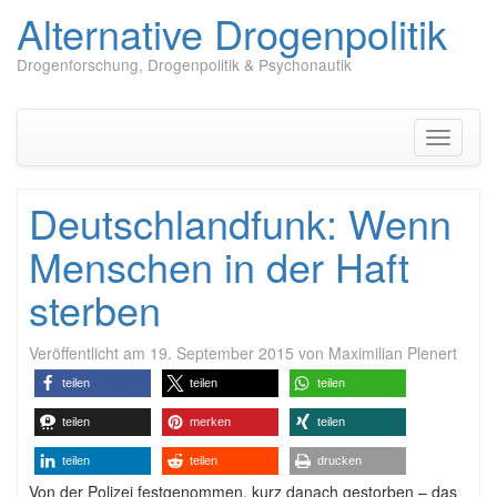
Alternative Drogenpolitik
Drogenforschung, Drogenpolitik & Psychonautik
Zum
Inhalt
springen
Navigati
umschal
Deutschlandfunk: Wenn
Menschen in der Haft
sterben
Veröffentlicht am
19. September 2015
von
Maximilian Plenert
teilen
teilen
teilen
teilen
merken
teilen
teilen
teilen
drucken
Von der Polizei festgenommen, kurz danach gestorben – das