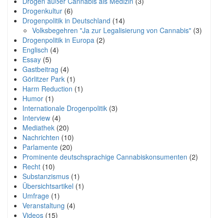
Drogen außer Cannabis als Medizin
(3)
Drogenkultur
(6)
Drogenpolitik in Deutschland
(14)
Volksbegehren "Ja zur Legalisierung von Cannabis"
(3)
Drogenpolitik in Europa
(2)
Englisch
(4)
Essay
(5)
Gastbeitrag
(4)
Görlitzer Park
(1)
Harm Reduction
(1)
Humor
(1)
Internationale Drogenpolitik
(3)
Interview
(4)
Mediathek
(20)
Nachrichten
(10)
Parlamente
(20)
Prominente deutschsprachige Cannabiskonsumenten
(2)
Recht
(10)
Substanzismus
(1)
Übersichtsartikel
(1)
Umfrage
(1)
Veranstaltung
(4)
Videos
(15)