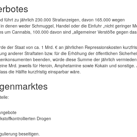
erbotes
 und führt zu jährlich 230.000 Strafanzeigen, davon 165.000 wegen
 in denen weder Schmuggel, Handel oder die Einfuhr „nicht geringer 
ht es um Cannabis, 100.000 davon sind „allgemeiner Verstöße gegen das
e der Staat von ca. 1 Mrd. € an jährlichen Repressionskosten kurzfrist
ung anderer Straftaten bzw. für die Erhöhung der öffentlichen Sicherhei
rogenkonsumenten beenden, würde diese Summe der jährlich vermieden
 eine Mrd. jeweils für Heroin, Amphetamine sowie Kokain und sonstige.
s die Hälfte kurzfristig einsparbar wäre.
ogenmarktes
eile:
sangebote
kstoffkontrollierten Drogen
gulierung beseitigen.