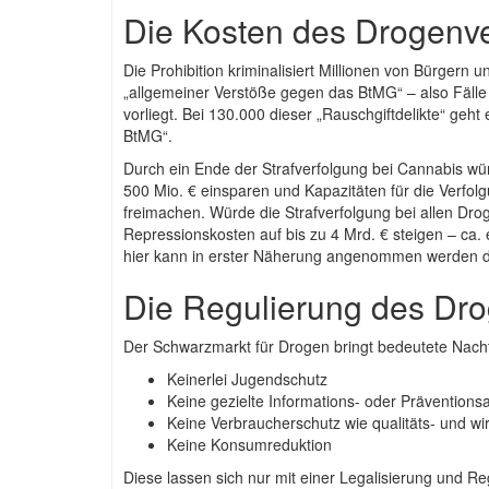
Die Kosten des Drogenv
Die Prohibition kriminalisiert Millionen von Bürgern
„allgemeiner Verstöße gegen das BtMG“ – also Fälle
vorliegt. Bei 130.000 dieser „Rauschgiftdelikte“ ge
BtMG“.
Durch ein Ende der Strafverfolgung bei Cannabis würd
500 Mio. € einsparen und Kapazitäten für die Verfolg
freimachen. Würde die Strafverfolgung bei allen D
Repressionskosten auf bis zu 4 Mrd. € steigen – ca.
hier kann in erster Näherung angenommen werden das
Die Regulierung des Dr
Der Schwarzmarkt für Drogen bringt bedeutete Nacht
Keinerlei Jugendschutz
Keine gezielte Informations- oder Prävention
Keine Verbraucherschutz wie qualitäts- und wir
Keine Konsumreduktion
Diese lassen sich nur mit einer Legalisierung und Re