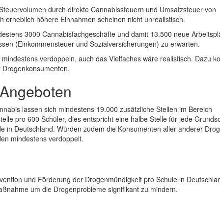
n Steuervolumen durch direkte Cannabissteuern und Umsatzsteuer von
h erheblich höhere Einnahmen scheinen nicht unrealistisch.
ndestens 3000 Cannabisfachgeschäfte und damit 13.500 neue Arbeitspl
assen (Einkommensteuer und Sozialversicherungen) zu erwarten.
 mindestens verdoppeln, auch das Vielfaches wäre realistisch. Dazu
ür Drogenkonsumenten.
 Angeboten
nabis lassen sich mindestens 19.000 zusätzliche Stellen im Bereich
telle pro 600 Schüler, dies entspricht eine halbe Stelle für jede Grunds
hule in Deutschland. Würden zudem die Konsumenten aller anderer Dro
llen mindestens verdoppelt.
prävention und Förderung der Drogenmündigkeit pro Schule in Deutschla
aßnahme um die Drogenprobleme signifikant zu mindern.