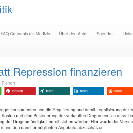
tik
Zum
Inhalt
springen
FAQ Cannabis als Medizin
Über den Autor
Spenden
Links
tt Repression finanzieren
 Plenert
merken
teilen
teilen
teilen
 Drogenkonsumenten und die Regulierung und damit Legalisierung der 
en Kosten und eine Besteuerung der verkauften Drogen endlich ausreic
ung der Drogenmündigkeit bereit stehen würden. Hier wurde der Versu
n und den damit ermöglichten Angebote abzuschätzen.