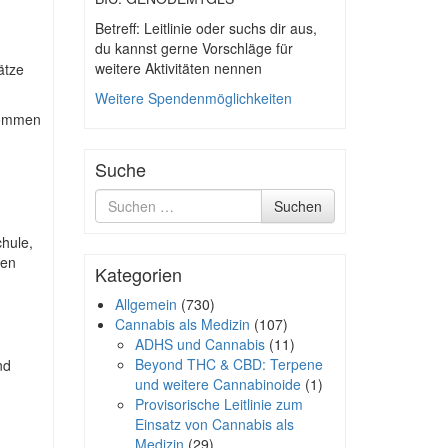
Betreff: Leitlinie oder suchs dir aus,
du kannst gerne Vorschläge für
weitere Aktivitäten nennen
ätze
Weitere Spendenmöglichkeiten
 kommen
Suche
Suche
Suchen
nach
chule,
gen
Kategorien
Allgemein
(730)
Cannabis als Medizin
(107)
ADHS und Cannabis
(11)
Beyond THC & CBD: Terpene
nd
und weitere Cannabinoide
(1)
Provisorische Leitlinie zum
Einsatz von Cannabis als
Medizin
(29)