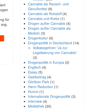
Cannabis als Rausch- und
Hanf
Genußmittel
(9)
rogen
Cannabis als Rohstoff
(4)
Cannabis und Krebs
(1)
ng für
Drogen außer Cannabis
(4)
 sog.
Drogen außer Cannabis als
Medizin
(3)
Drogenkultur
(6)
Drogenpolitik in Deutschland
(14)
Volksbegehren "Ja zur
Legalisierung von Cannabis"
(3)
Drogenpolitik in Europa
(2)
Englisch
(4)
Essay
(5)
Gastbeitrag
(4)
Görlitzer Park
(1)
Harm Reduction
(1)
Humor
(1)
Internationale Drogenpolitik
(3)
Interview
(4)
Mediathek
(20)