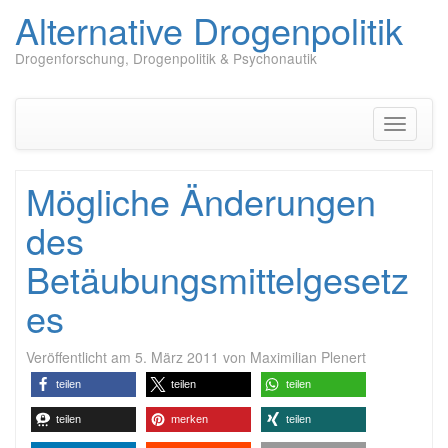
Alternative Drogenpolitik
Drogenforschung, Drogenpolitik & Psychonautik
Zum
Inhalt
springen
Navigati
umschal
Mögliche Änderungen
des
Betäubungsmittelgesetz
es
Veröffentlicht am
5. März 2011
von
Maximilian Plenert
teilen
teilen
teilen
teilen
merken
teilen